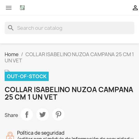


search
Home
COLLAR ISABELINO NUZOA CAMPANA 25 CM 1
UN VET
OUT-OF-STOCK
COLLAR ISABELINO NUZOA CAMPANA
25 CM 1 UN VET
Share
Política de seguridad