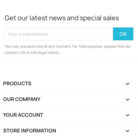
Get our latest news and special sales
You may unsubscribe at any moment. For that purpose, please find our
contact info in the legal notice.
PRODUCTS

OUR COMPANY

YOUR ACCOUNT

STORE INFORMATION
keyboard_arrow_down