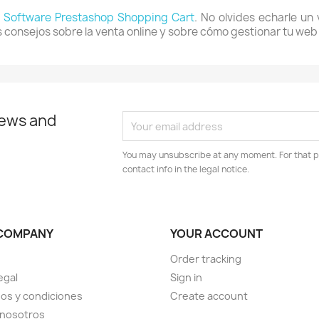
l
Software Prestashop Shopping Cart
. No olvides echarle un 
os consejos sobre la venta online y sobre cómo gestionar tu we
news and
You may unsubscribe at any moment. For that p
contact info in the legal notice.
COMPANY
YOUR ACCOUNT
Order tracking
egal
Sign in
os y condiciones
Create account
 nosotros