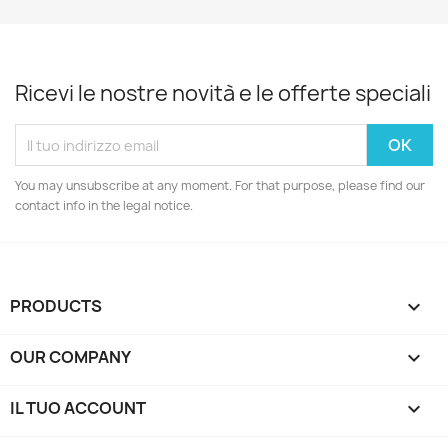
Ricevi le nostre novità e le offerte speciali
You may unsubscribe at any moment. For that purpose, please find our
contact info in the legal notice.
PRODUCTS

OUR COMPANY

IL TUO ACCOUNT
