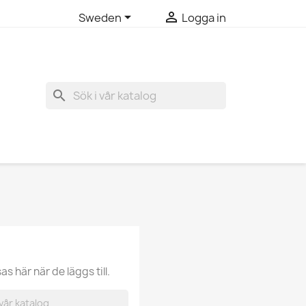


Sweden
Logga in
search
 här när de läggs till.