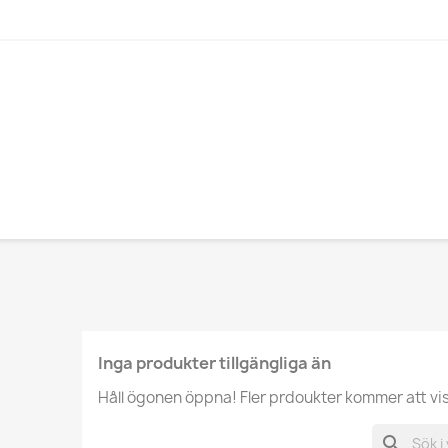
Inga produkter tillgängliga än
Håll ögonen öppna! Fler prdoukter kommer att visas
search