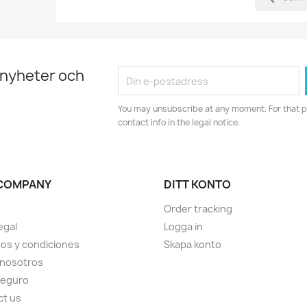
 nyheter och
You may unsubscribe at any moment. For that p
contact info in the legal notice.
COMPANY
DITT KONTO
Order tracking
egal
Logga in
os y condiciones
Skapa konto
 nosotros
seguro
ct us